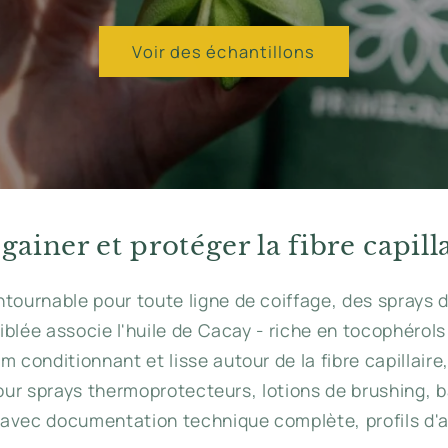
Voir des échantillons
 gainer et protéger la fibre capil
ntournable pour toute ligne de coiffage, des sprays
ciblée associe l'huile de Cacay - riche en tocophérol
 conditionnant et lisse autour de la fibre capillair
e pour sprays thermoprotecteurs, lotions de brushing,
s avec documentation technique complète, profils d'ac