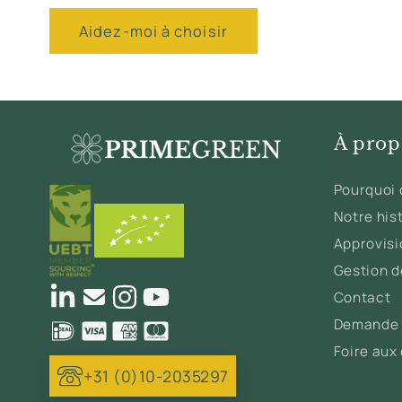
Aidez-moi à choisir
À prop
Pourquoi 
Notre his
Approvis
Gestion de
Contact
Demande 
Foire aux
+31 (0)10-2035297