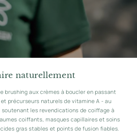
laire naturellement
 de brushing aux crèmes à boucler en passant
s et précurseurs naturels de vitamine A - au
e, soutenant les revendications de coiffage à
 baumes coiffants, masques capillaires et soins
ides gras stables et points de fusion fiables.