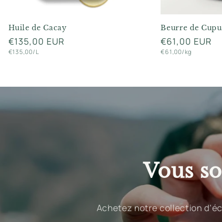
o
n
Huile de Cacay
Beurre de Cupu
Prix
€135,00 EUR
Prix
€61,00 EUR
t
Prix
Prix
habituel
habituel
€135,00/L
€61,00/kg
h
unitaire
unitaire
e
r
m
i
q
u
Vous so
e
Achetez notre collection d'éc