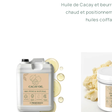
Huile de Cacay et beurr
chaud et positionnem
huiles coiff
P
r
o
t
e
c
t
i