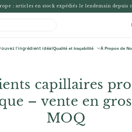
rope : articles en stock expédiés le lendemain depuis
a
rouvez l'ingrédient idéal
Qualité et traçabilité
À Propos de N
s
/
r
ents capillaires pr
é
g
que – vente en gros
i
MOQ